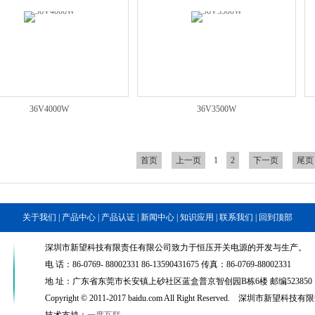
36V4000W
36V3500W
首页
上一页
1
2
下一页
尾页
关于我们
|
产品中心
|
产品认证
|
新闻中心
|
知识应用
|
联系我们
|
回到顶部
深圳市新望科技有限责任有限公司致力于恒压开关电源的开发与生产。
电 话：86-0769- 88002331 86-13590431675 传真：86-0769-88002331
地 址：广东省东莞市长安镇上砂社区蓝盒普京智创园B栋6楼 邮编523850
Copyright © 2011-2017 baidu.com All Right Reserved. 深圳